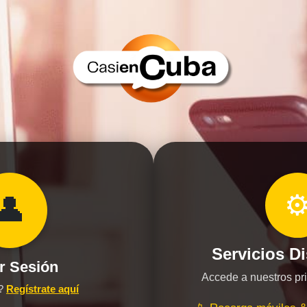
⚙
👤
Servicios D
ar Sesión
Accede a nuestros pri
o?
Regístrate aquí