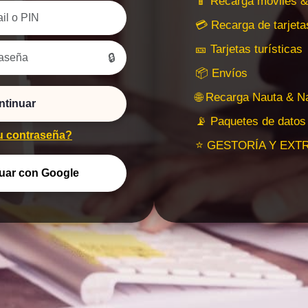
📱 Recarga móviles &
💳 Recarga de tarje
🎫 Tarjetas turísticas
🔒
📦 Envíos
🌐 Recarga Nauta & N
ntinuar
📡 Paquetes de datos
u contraseña?
⭐ GESTORÍA Y EXT
uar con Google