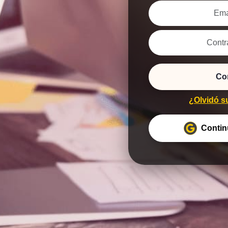
Co
¿Olvidó s
Contin